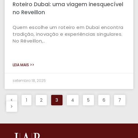
Roteiro Dubai: uma viagem inesquecível
no Reveillon
Quem escolhe um roteiro em Dubai encontra
tradição, inovação e experiências singulares.
No Réveillon,..
LEIA MAIS >>
setembro 18, 2025
<
1
2
3
4
5
6
7
>