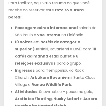
Para facilitar, aqui vai o resumo do que você
recebe ao reservar este
roteiro aurora
boreal
:
Passagem aérea internacional
saindo de
São Paulo e
voo interno
na Finlândia.
10 noites
em
hotéis de categoria
superior
(Helsinki, Rovaniemi e Levi) com
10
cafés da manhã
estilo buffet e
8
refeições exclusivas
para o grupo.
Ingressos
para: Temppeliaukio Rock
Church,
Arktikum Rovaniemi
, Santa Claus
Village e
Ranua Wildlife Park
.
Atividades
: Snowmobile + pesca no gelo,
Arctic Ice Floating
,
Husky Safari
e
Aurora
Hunting by Heated Sleigh
.